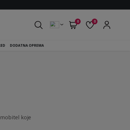
0
0
RED
DODATNA OPREMA
 mobitel koje