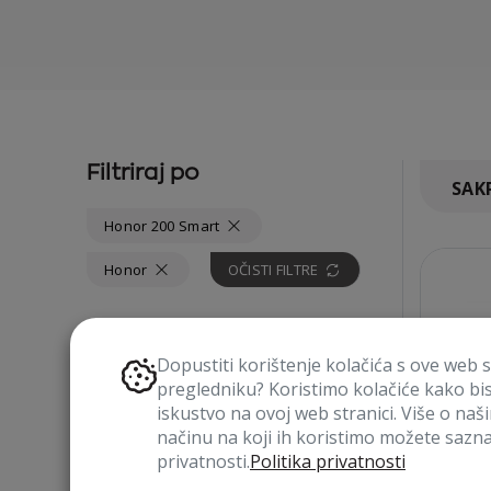
Filtriraj po
SAKR
Honor 200 Smart
Honor
OČISTI FILTRE
ODABERI UREĐAJ
Dopustiti korištenje kolačića s ove web 
pregledniku? Koristimo kolačiće kako bi
iskustvo na ovoj web stranici. Više o naš
načinu na koji ih koristimo možete saznat
privatnosti.
Politika privatnosti
VRSTA PROIZVODA