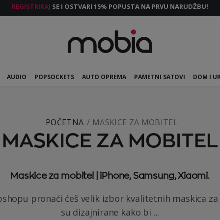
REGISTRIRAJ
SE I OSTVARI 15% POPUSTA NA PRVU NARUDŽBU!
AUDIO
POPSOCKETS
AUTO OPREMA
PAMETNI SATOVI
DOM I U
POČETNA
MASKICE ZA MOBITEL
MASKICE ZA MOBITEL
Maskice za mobitel | iPhone, Samsung, Xiaomi.
hopu pronaći ćeš velik izbor kvalitetnih maskica za
su dizajnirane kako bi ...