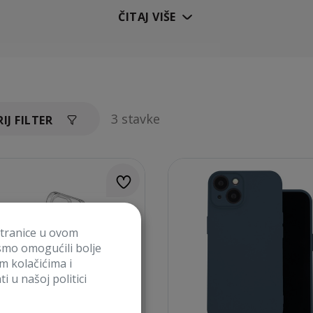
ČITAJ VIŠE
3 stavke
IJ FILTER
stranice u ovom
smo omogućili bolje
im kolačićima i
i u našoj politici