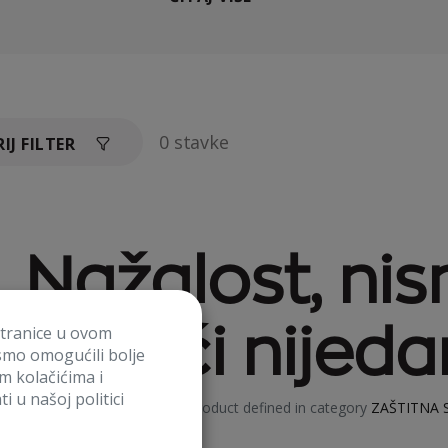
0 stavke
IJ FILTER
Nažalost, ni
stranice u ovom
pronaći nijeda
smo omogućili bolje
im kolačićima i
i u našoj politici
No product defined in category
ZAŠTITNA 