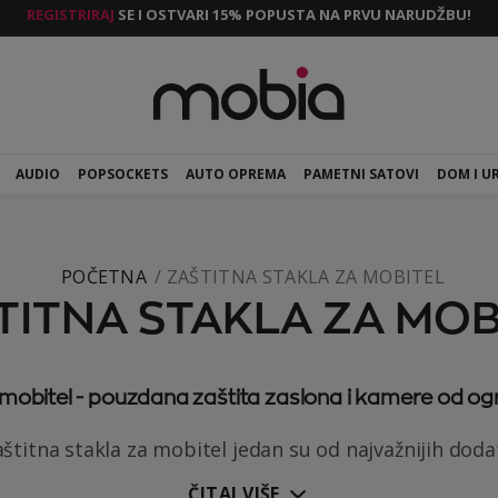
REGISTRIRAJ
SE I OSTVARI 15% POPUSTA NA PRVU NARUDŽBU!
AUDIO
POPSOCKETS
AUTO OPREMA
PAMETNI SATOVI
DOM I U
POČETNA
ZAŠTITNA STAKLA ZA MOBITEL
TITNA STAKLA ZA MOB
 mobitel - pouzdana zaštita zaslona i kamere od og
štitna stakla za mobitel jedan su od najvažnijih dodat
ČITAJ VIŠE