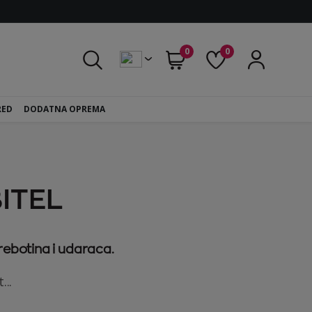
0
0
RED
DODATNA OPREMA
ITEL
rebotina i udaraca.
...