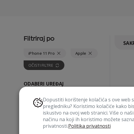
Filtriraj po
SAKR
iPhone 11 Pro
Apple
OČISTI FILTRE
ODABERI UREĐAJ
Dopustiti korištenje kolačića s ove web 
pregledniku? Koristimo kolačiće kako bi
iskustvo na ovoj web stranici. Više o naš
načinu na koji ih koristimo možete saznat
privatnosti.
Politika privatnosti