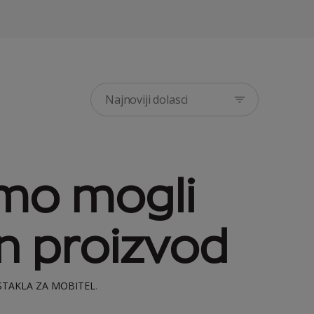
Najnoviji dolasci
smo mogli
n proizvod
STAKLA ZA MOBITEL
.