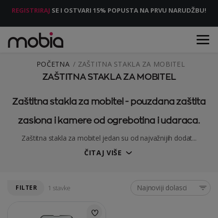
REGISTRIRAJ
SE I OSTVARI 15% POPUSTA NA PRVU NARUDŽBU!
POČETNA
ZAŠTITNA STAKLA ZA MOBITEL
ZAŠTITNA STAKLA ZA MOBITEL
Zaštitna stakla za mobitel - pouzdana zaštita
zaslona i kamere od ogrebotina i udaraca.
Zaštitna stakla za mobitel jedan su od najvažnijih dodat...
ČITAJ VIŠE
Najnoviji dolasci
FILTER
1 stavke