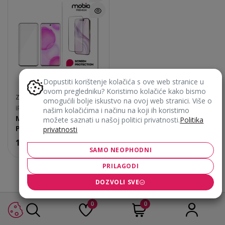
Dopustiti korištenje kolačića s ove web stranice u
ovom pregledniku? Koristimo kolačiće kako bismo
ZAŠTITNA STAKLA ZA MOBITEL
omogućili bolje iskustvo na ovoj web stranici. Više o
iPhone 11 Pro/X/XS
našim kolačićima i načinu na koji ih koristimo
Mobia zaštita ekrana
možete saznati u našoj politici privatnosti.
Politika
Premium
privatnosti
19,90
€
SAMO NEOPHODNI
PRILAGODI
DOZVOLI SVE
0
0
Ne znaš koji je proizvod pravi za