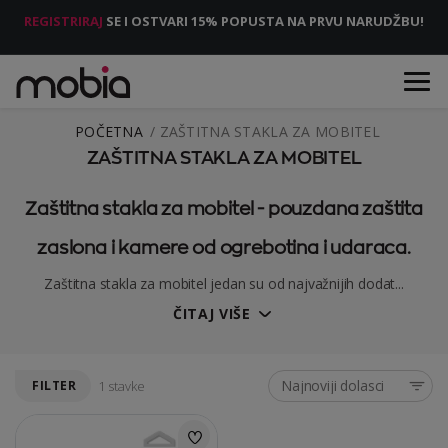
REGISTRIRAJ
SE I OSTVARI 15% POPUSTA NA PRVU NARUDŽBU!
POČETNA
ZAŠTITNA STAKLA ZA MOBITEL
ZAŠTITNA STAKLA ZA MOBITEL
Zaštitna stakla za mobitel - pouzdana zaštita
zaslona i kamere od ogrebotina i udaraca.
Zaštitna stakla za mobitel jedan su od najvažnijih dodat...
ČITAJ VIŠE
Najnoviji dolasci
FILTER
1 stavke