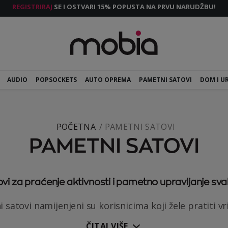
REGISTRIRAJ
SE I OSTVARI 15% POPUSTA NA PRVU NARUDŽBU!
AUDIO
POPSOCKETS
AUTO OPREMA
PAMETNI SATOVI
DOM I U
POČETNA
PAMETNI SATOVI
PAMETNI SATOVI
vi za praćenje aktivnosti i pametno upravljanje s
satovi namijenjeni su korisnicima koji žele pratiti vri
ČITAJ VIŠE