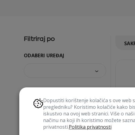
Filtriraj po
SAKR
ODABERI UREĐAJ
VRSTA PROIZVODA
Dopustiti korištenje kolačića s ove web 
pregledniku? Koristimo kolačiće kako bi
iskustvo na ovoj web stranici. Više o naš
načinu na koji ih koristimo možete saznat
privatnosti.
Politika privatnosti
BOJA