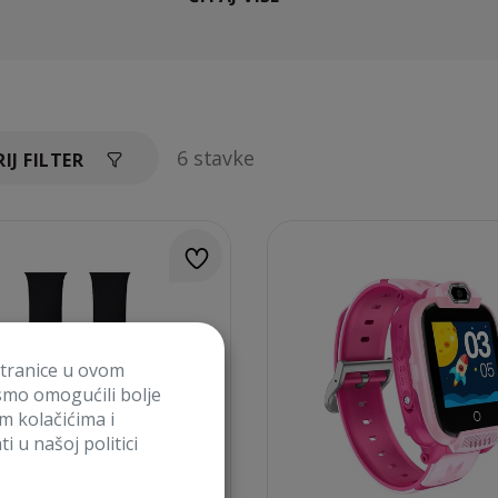
6 stavke
IJ FILTER
stranice u ovom
smo omogućili bolje
im kolačićima i
i u našoj politici