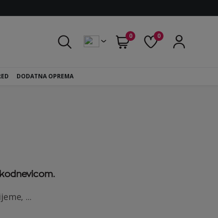
0
0
RED
DODATNA OPREMA
vakodnevicom.
jeme, ...