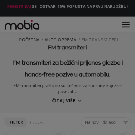
REGISTRIRAJ
SE I OSTVARI 15% POPUSTA NA PRVU NARUDŽBU!
POČETNA
AUTO OPREMA
FM TRANSMITERI
FM transmiteri
FM transmiteri za bežični prijenos glazbe i
hands-free pozive u automobilu.
FM transmiteri praktično su rješenje za korisnike koji žele
povezati...
ČITAJ VIŠE
Najnoviji dolasci
FILTER
3 stavke