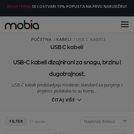
REGISTRIRAJ
SE I OSTVARI 15% POPUSTA NA PRVU NARUDŽBU!
POČETNA
KABELI
USB C KABELI
USB C kabeli
USB-C kabeli dizajnirani za snagu, brzinu i
dugotrajnost.
USB-C kabeli predstavljaju moderan standard za punjenje i
prijenos podataka te su komp...
ČITAJ VIŠE
Najnoviji dolasci
FILTER
17 stavke