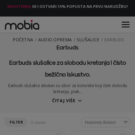
REGISTRIRAJ
SE I OSTVARI 15% POPUSTA NA PRVU NARUDŽBU!
POČETNA
AUDIO OPREMA
SLUŠALICE
EARBUDS
Earbuds
Earbuds slušalice za slobodu kretanja i čisto
bežično iskustvo.
Earbuds slušalice idealan su izbor za korisnike koji žele slobodu
kretanja, prak...
ČITAJ VIŠE
Najnoviji dolasci
FILTER
12 stavke