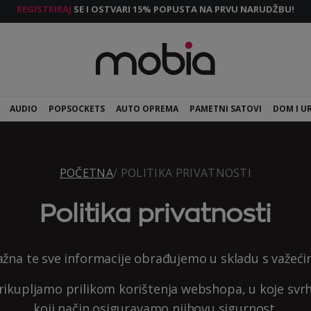
REGISTRIRAJ
SE I OSTVARI 15% POPUSTA NA PRVU NARUDŽBU!
AUDIO
POPSOCKETS
AUTO OPREMA
PAMETNI SATOVI
DOM I U
POČETNA
/ POLITIKA PRIVATNOSTI
Politika privatnosti
na te sve informacije obrađujemo u skladu s važećim 
prikupljamo prilikom korištenja webshopa, u koje svr
koji način osiguravamo njihovu sigurnost.