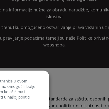
vo na informacije nužne za obradu narudžbe, komunika
iskustva.
m trenutku omogućeno ostvarivanje prava vezanih uz 
pravljanje podacima temelj su naše Politike privatnos
webshopa.
stranice u ovom
smo omogućili bolje
im kolačićima i
i u našoj politici
DPR) postavlja visoke standarde za zaštitu osobnih 
i i najboljih praksi, ovom politikom privatnosti pruž