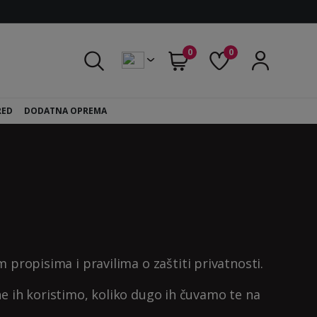
0
0
RED
DODATNA OPREMA
propisima i pravilima o zaštiti privatnosti.
he ih koristimo, koliko dugo ih čuvamo te na