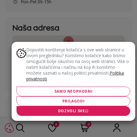
Pon-Pet 09-15h
Naša adresa
Dopustiti korištenje kolačića s ove web stranice u
ovom pregledniku? Koristimo kolačiće kako bismo
omogućili bolje iskustvo na ovoj web stranici. Više o
našim kolačićima i načinu na koji ih koristimo
IN MOBILE ACCESSORIES d.o.o.
možete saznati u našoj politici privatnosti.
Politika
privatnosti
Popovićev put 2c, Matulji 51211, Hrvatska
SAMO NEOPHODNI
PRILAGODI
Ostanite u kontaktu
DOZVOLI SVE
0
0