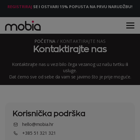
REGISTRIRAJ
SE I OSTVARI 15% POPUSTA NA PRVU NARUDŽBU!
POČETNA
/ KONTAKTIRAJTE NAS
Kontaktirajte nas
Kontaktirajte nas u vezi bilo čega vezanog uz našu tvrtku ili
usluge.
Dat ćemo sve od sebe da vam se javimo što je prije moguće.
Korisnička podrška
hello@mobia.hr
+385 51 321 321