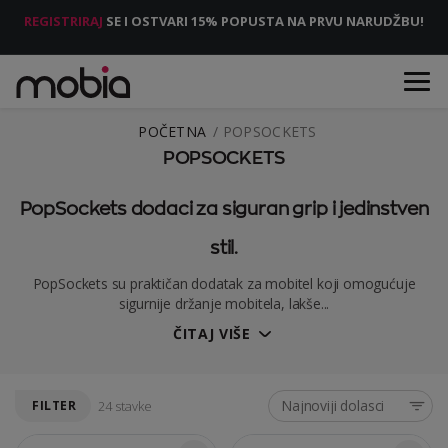
REGISTRIRAJ
SE I OSTVARI 15% POPUSTA NA PRVU NARUDŽBU!
POČETNA
POPSOCKETS
POPSOCKETS
PopSockets dodaci za siguran grip i jedinstven
stil.
PopSockets su praktičan dodatak za mobitel koji omogućuje
sigurnije držanje mobitela, lakše...
ČITAJ VIŠE
Najnoviji dolasci
FILTER
24 stavke