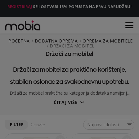
REGISTRIRAJ
SE I OSTVARI 15% POPUSTA NA PRVU NARUDŽBU!
POČETNA
DODATNA OPREMA
OPREMA ZA MOBITELE
DRŽAČI ZA MOBITEL
Držači za mobitel
Držači za mobitel za praktično korištenje,
stabilan oslonac za svakodnevnu upotrebu.
Držači za mobitel praktična su kategorija dodataka namijenj...
ČITAJ VIŠE
Najnoviji dolasci
FILTER
2 stavke