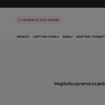
ODABERITE SVOJ UREĐAJ
MASKICE
ZAŠTITNA STAKLA
KABELI
ADAPTERI I PUNJAČI
MagSafe oprema za jedn