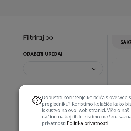
Filtriraj po
SAKR
ODABERI UREĐAJ
VRSTA PROIZVODA
Dopustiti korištenje kolačića s ove web 
pregledniku? Koristimo kolačiće kako bi
iskustvo na ovoj web stranici. Više o naš
načinu na koji ih koristimo možete saznat
privatnosti.
Politika privatnosti
BOJA