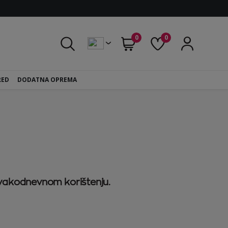
0
0
RED
DODATNA OPREMA
vakodnevnom korištenju.
.