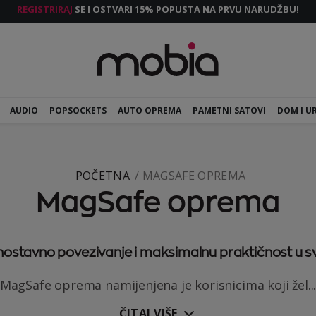
REGISTRIRAJ
SE I OSTVARI 15% POPUSTA NA PRVU NARUDŽBU!
AUDIO
POPSOCKETS
AUTO OPREMA
PAMETNI SATOVI
DOM I U
POČETNA
MAGSAFE OPREMA
MagSafe oprema
ostavno povezivanje i maksimalnu praktičnost u s
MagSafe oprema namijenjena je korisnicima koji žel..
ČITAJ VIŠE