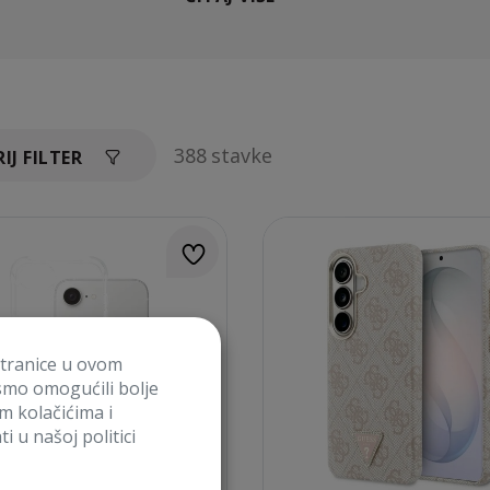
388 stavke
IJ FILTER
stranice u ovom
smo omogućili bolje
im kolačićima i
i u našoj politici