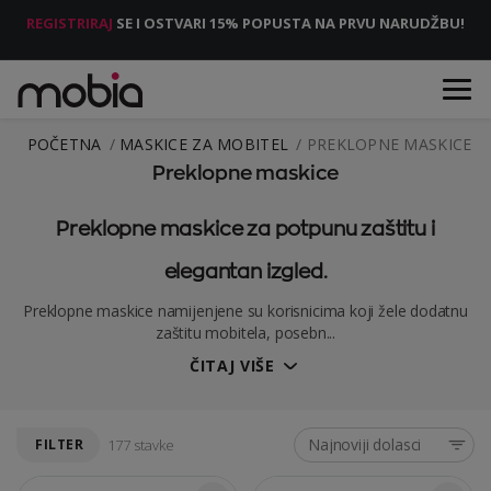
REGISTRIRAJ
SE I OSTVARI 15% POPUSTA NA PRVU NARUDŽBU!
POČETNA
MASKICE ZA MOBITEL
PREKLOPNE MASKICE
Preklopne maskice
Preklopne maskice za potpunu zaštitu i
elegantan izgled.
Preklopne maskice namijenjene su korisnicima koji žele dodatnu
zaštitu mobitela, posebn...
ČITAJ VIŠE
Najnoviji dolasci
FILTER
177 stavke