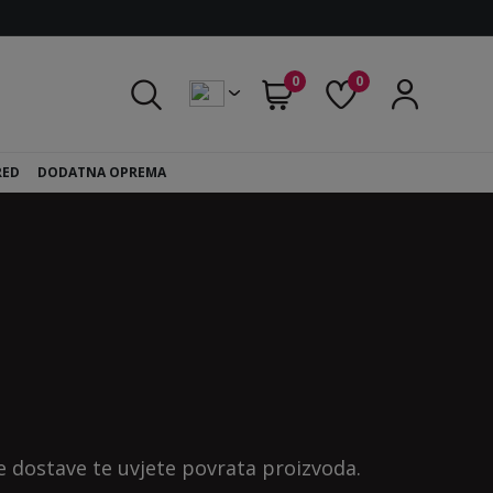
0
0
RED
DODATNA OPREMA
ne dostave te uvjete povrata proizvoda.