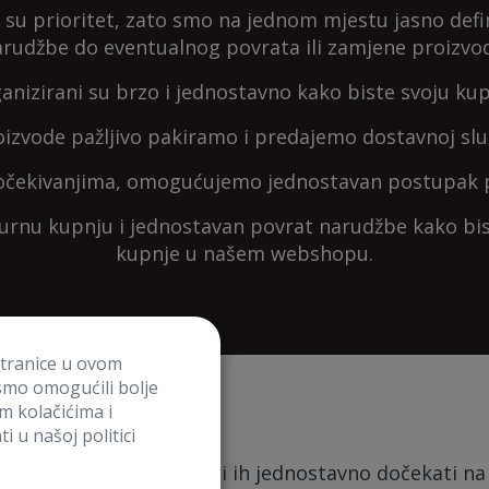
su prioritet, zato smo na jednom mjestu jasno defini
rudžbe do eventualnog povrata ili zamjene proizvo
anizirani su brzo i jednostavno kako biste svoju ku
izvode pažljivo pakiramo i predajemo dostavnoj s
očekivanjima, omogućujemo jednostavan postupak po
gurnu kupnju i jednostavan povrat narudžbe kako bi
kupnje u našem webshopu.
stranice u ovom
smo omogućili bolje
im kolačićima i
gurno!
i u našoj politici
 kad god ti odgovara ili ih jednostavno dočekati