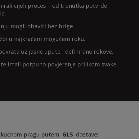
rali cijeli proces – od trenutka potvrde
da.
pnju mogli obaviti bez brige.
lužbi u najkraćem mogućem roku.
vrata uz jasne upute i definirane rokove.
ste imali potpuno povjerenje prilikom svake
 na kućnom pragu putem
GLS
dostave!