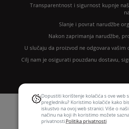
Transparentnost i sigurnost kupnje naš 
na
Slanje i povrat narudžbe org
Nakon zaprimanja narudžbe, pro
U slučaju da proizvod ne odgovara vašim 
Cilj nam je osigurati pouzdanu dostavu, si
Dopustiti korištenje kolačića s ove web 
pregledniku? Koristimo kolačiće kako bi
iskustvo na ovoj web stranici. Više o naš
Tvoje narudžbe stižu brzo i si
načinu na koji ih koristimo možete saznat
privatnosti.
Politika privatnosti
Možeš ih preuzeti iz
BoxNow
paketomata