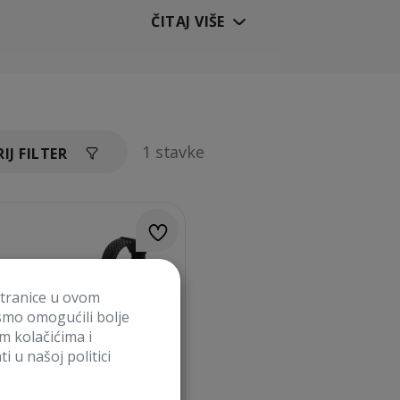
ČITAJ VIŠE
1 stavke
IJ FILTER
stranice u ovom
smo omogućili bolje
im kolačićima i
i u našoj politici