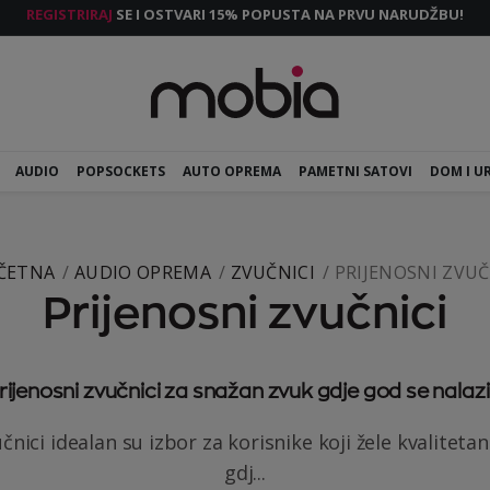
REGISTRIRAJ
SE I OSTVARI 15% POPUSTA NA PRVU NARUDŽBU!
AUDIO
POPSOCKETS
AUTO OPREMA
PAMETNI SATOVI
DOM I U
ČETNA
AUDIO OPREMA
ZVUČNICI
PRIJENOSNI ZVUČ
Prijenosni zvučnici
rijenosni zvučnici za snažan zvuk gdje god se nalazi
čnici idealan su izbor za korisnike koji žele kvaliteta
gdj...