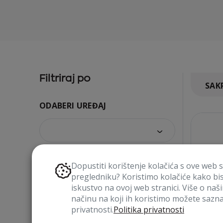
Filtriraj po
SAKR
ODABERI UREĐAJ
Dopustiti korištenje kolačića s ove web 
VRSTA PROIZVODA
pregledniku? Koristimo kolačiće kako bi
iskustvo na ovoj web stranici. Više o naš
načinu na koji ih koristimo možete saznat
privatnosti.
Politika privatnosti