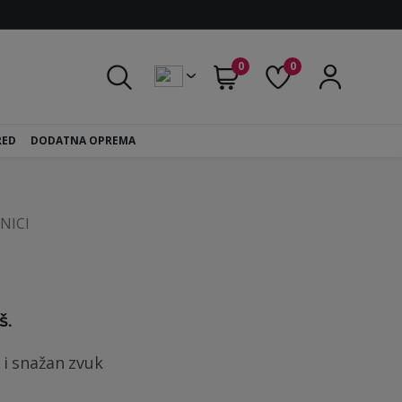
0
0
RED
DODATNA OPREMA
NICI
š.
n i snažan zvuk