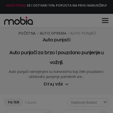
REGISTRIRAJ
SE I OSTVARI 15% POPUSTA NA PRVU NARUDŽBU!
POČETNA
AUTO OPREMA
AUTO PUNJAČI
Auto punjači
Auto punjači za brzo i pouzdano punjenje u
vožnji.
Auto punjači namijenjeni su korisnicima koji žele pouzdano i
učinkovito punjenje pametnih ure...
ČITAJ VIŠE
Najnoviji dolasci
FILTER
3 stavke