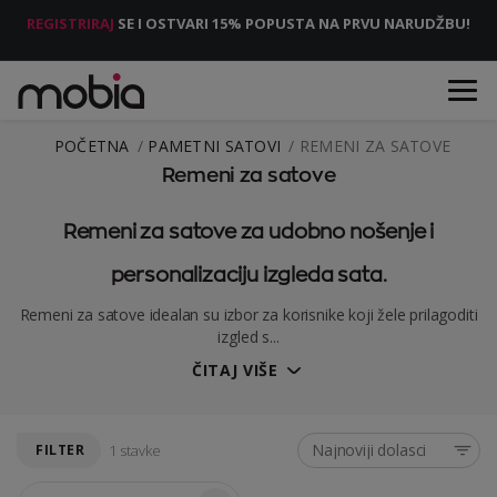
REGISTRIRAJ
SE I OSTVARI 15% POPUSTA NA PRVU NARUDŽBU!
POČETNA
PAMETNI SATOVI
REMENI ZA SATOVE
Remeni za satove
Remeni za satove za udobno nošenje i
personalizaciju izgleda sata.
Remeni za satove idealan su izbor za korisnike koji žele prilagoditi
izgled s...
ČITAJ VIŠE
Najnoviji dolasci
FILTER
1 stavke