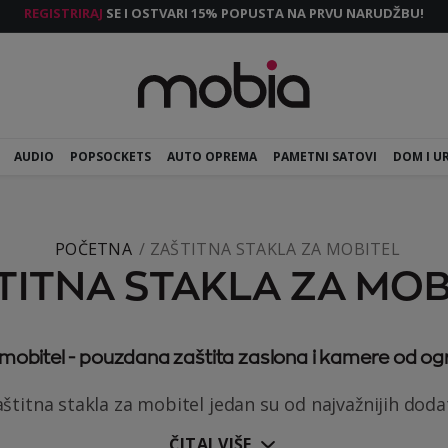
REGISTRIRAJ
SE I OSTVARI 15% POPUSTA NA PRVU NARUDŽBU!
AUDIO
POPSOCKETS
AUTO OPREMA
PAMETNI SATOVI
DOM I U
POČETNA
ZAŠTITNA STAKLA ZA MOBITEL
TITNA STAKLA ZA MOB
 mobitel - pouzdana zaštita zaslona i kamere od og
štitna stakla za mobitel jedan su od najvažnijih dodat
ČITAJ VIŠE