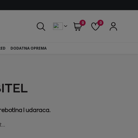
0
0
RED
DODATNA OPREMA
ITEL
rebotina i udaraca.
...