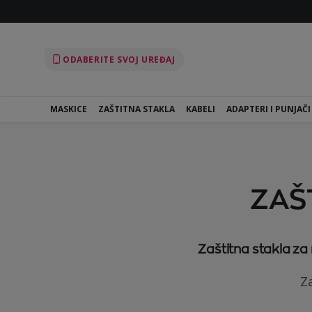
ODABERITE SVOJ UREĐAJ
MASKICE
ZAŠTITNA STAKLA
KABELI
ADAPTERI I PUNJAČI
ZAŠ
Zaštitna stakla za
Za