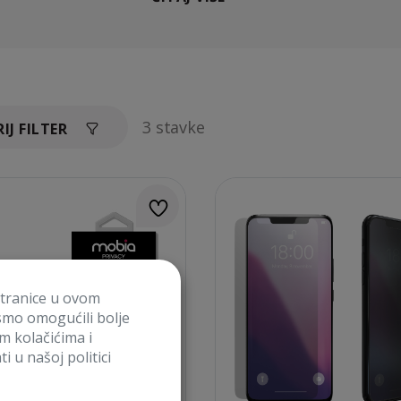
3 stavke
IJ FILTER
stranice u ovom
smo omogućili bolje
im kolačićima i
i u našoj politici