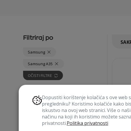
Filtriraj po
SAKR
Samsung
Samsung A35
OČISTI FILTRE
ODABERI UREĐAJ
Dopustiti korištenje kolačića s ove web 
pregledniku? Koristimo kolačiće kako bi
iskustvo na ovoj web stranici. Više o naš
načinu na koji ih koristimo možete saznat
privatnosti.
Politika privatnosti