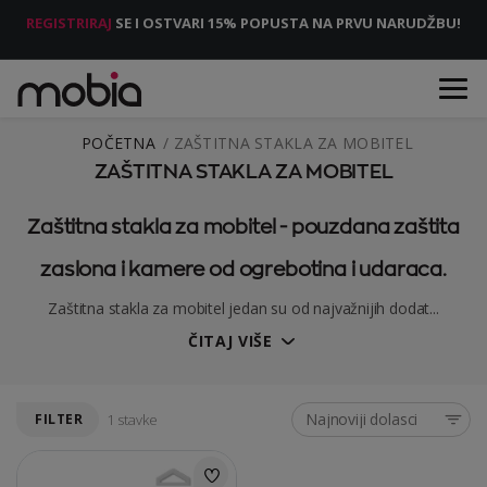
REGISTRIRAJ
SE I OSTVARI 15% POPUSTA NA PRVU NARUDŽBU!
POČETNA
ZAŠTITNA STAKLA ZA MOBITEL
ZAŠTITNA STAKLA ZA MOBITEL
Zaštitna stakla za mobitel - pouzdana zaštita
zaslona i kamere od ogrebotina i udaraca.
Zaštitna stakla za mobitel jedan su od najvažnijih dodat...
ČITAJ VIŠE
Najnoviji dolasci
FILTER
1 stavke