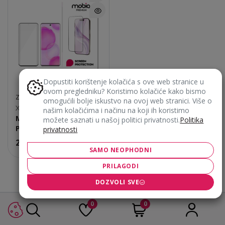
Dopustiti korištenje kolačića s ove web stranice u
ovom pregledniku? Koristimo kolačiće kako bismo
ZAŠTITNA STAKLA ZA MOBITEL
omogućili bolje iskustvo na ovoj web stranici. Više o
Xiaomi 14T/14T Pro
našim kolačićima i načinu na koji ih koristimo
Mobia zaštita ekrana
možete saznati u našoj politici privatnosti.
Politika
Premium
privatnosti
22,90
€
SAMO NEOPHODNI
PRILAGODI
DOZVOLI SVE
0
0
Ne znaš koji je proizvod pravi za