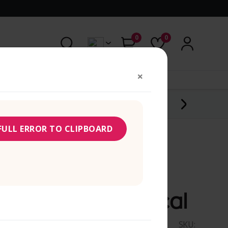
0
0
×
RED
DODATNA OPREMA
FULL ERROR TO CLIPBOARD
BMW
BMW maska
Motosport Vertical
(0 recenzija)
SKU: