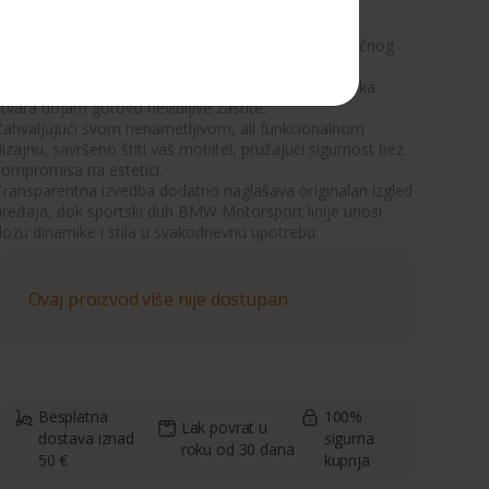
Maska za mobitel iz BMW Motorsport serije donosi
elegantan, ultra-tanak dizajn izrađen od termoplastičnog
oliuretana.
Fleksibilna i savršeno prilagođena uređaju, ova maska
stvara dojam gotovo nevidljive zaštite.
Zahvaljujući svom nenametljivom, ali funkcionalnom
izajnu, savršeno štiti vaš mobitel, pružajući sigurnost bez
kompromisa na estetici.
Transparentna izvedba dodatno naglašava originalan izgled
uređaja, dok sportski duh BMW Motorsport linije unosi
dozu dinamike i stila u svakodnevnu upotrebu.
Ovaj proizvod više nije dostupan.
Besplatna
100%
Lak povrat u
dostava iznad
sigurna
roku od 30 dana
50 €
kupnja