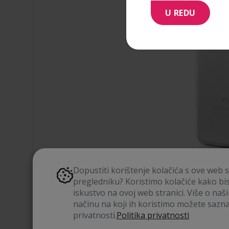
U REDU
Dopustiti korištenje kolačića s ove web 
pregledniku? Koristimo kolačiće kako bi
iskustvo na ovoj web stranici. Više o naš
načinu na koji ih koristimo možete saznat
privatnosti.
Politika privatnosti