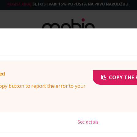
REGISTRIRAJ
SE I OSTVARI 15% POPUSTA NA PRVU NARUDŽBU!
AUDIO
POPSOCKETS
AUTO OPREMA
PAMETNI SATOVI
DOM I U
PORT VERTICAL
red
COPY THE 
opy button to report the error to your
See details