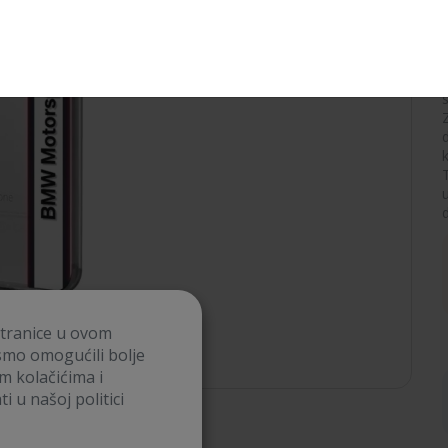
p
d
stranice u ovom
smo omogućili bolje
im kolačićima i
i u našoj politici