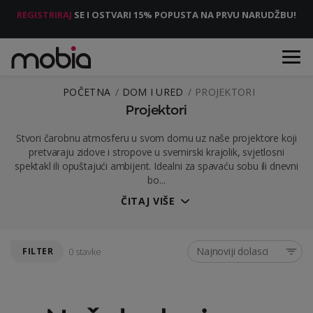
REGISTRIRAJ
SE I OSTVARI 15% POPUSTA NA PRVU NARUDŽBU!
POČETNA
DOM I URED
PROJEKTORI
Projektori
Stvori čarobnu atmosferu u svom domu uz naše projektore koji
pretvaraju zidove i stropove u svemirski krajolik, svjetlosni
spektakl ili opuštajući ambijent. Idealni za spavaću sobu ili dnevni
bo...
ČITAJ VIŠE
Najnoviji dolasci
FILTER
0 stavke