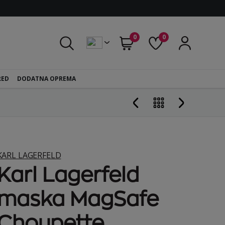
0
0
RED
DODATNA OPREMA
KARL LAGERFELD
Karl Lagerfeld
maska MagSafe
Choupette