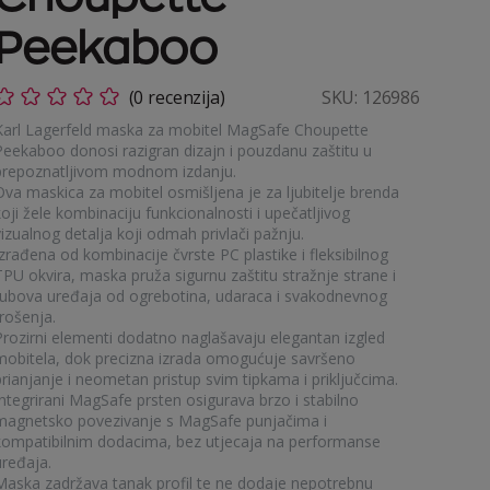
Peekaboo
(0 recenzija)
SKU:
126986
Karl Lagerfeld maska za mobitel MagSafe Choupette
Peekaboo donosi razigran dizajn i pouzdanu zaštitu u
prepoznatljivom modnom izdanju.
Ova maskica za mobitel osmišljena je za ljubitelje brenda
oji žele kombinaciju funkcionalnosti i upečatljivog
izualnog detalja koji odmah privlači pažnju.
zrađena od kombinacije čvrste PC plastike i fleksibilnog
TPU okvira, maska pruža sigurnu zaštitu stražnje strane i
rubova uređaja od ogrebotina, udaraca i svakodnevnog
rošenja.
Prozirni elementi dodatno naglašavaju elegantan izgled
mobitela, dok precizna izrada omogućuje savršeno
prianjanje i neometan pristup svim tipkama i priključcima.
Integrirani MagSafe prsten osigurava brzo i stabilno
magnetsko povezivanje s MagSafe punjačima i
kompatibilnim dodacima, bez utjecaja na performanse
uređaja.
Maska zadržava tanak profil te ne dodaje nepotrebnu