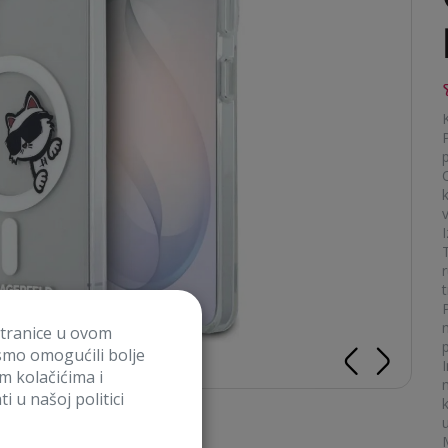
k
v
I
t
stranice u ovom
smo omogućili bolje
im kolačićima i
i u našoj politici