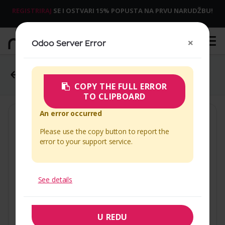
REGISTRIRAJ
SE I OSTVARI 15% POPUSTA NA PRVU NARUDŽBU!
×
Odoo Server Error
POGLEDAJTE SVE
SHOP
MASKA BUMPER GRADIENT
COPY THE FULL ERROR
TO CLIPBOARD
An error occurred
Please use the copy button to report the
error to your support service.
See details
U REDU