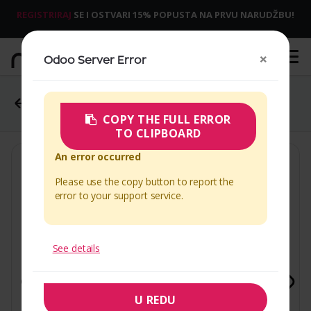
REGISTRIRAJ
SE I OSTVARI 15% POPUSTA NA PRVU NARUDŽBU!
×
Odoo Server Error
POGLEDAJTE SVE
SHOP
KARL LAGERFELD MASKA 3D RUBBER HEAD
COPY THE FULL ERROR
TO CLIPBOARD
An error occurred
Please use the copy button to report the
error to your support service.
See details
U REDU