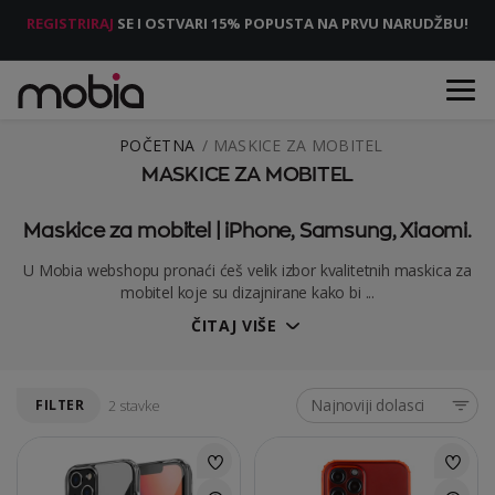
REGISTRIRAJ
SE I OSTVARI 15% POPUSTA NA PRVU NARUDŽBU!
POČETNA
MASKICE ZA MOBITEL
MASKICE ZA MOBITEL
Maskice za mobitel | iPhone, Samsung, Xiaomi.
U Mobia webshopu pronaći ćeš velik izbor kvalitetnih maskica za
mobitel koje su dizajnirane kako bi ...
ČITAJ VIŠE
Najnoviji dolasci
FILTER
2 stavke