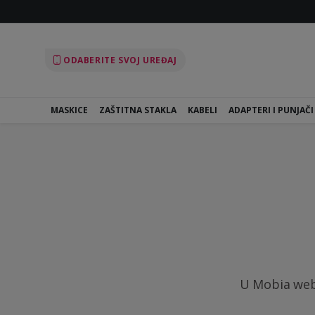
ODABERITE SVOJ UREĐAJ
MASKICE
ZAŠTITNA STAKLA
KABELI
ADAPTERI I PUNJAČI
U Mobia webs