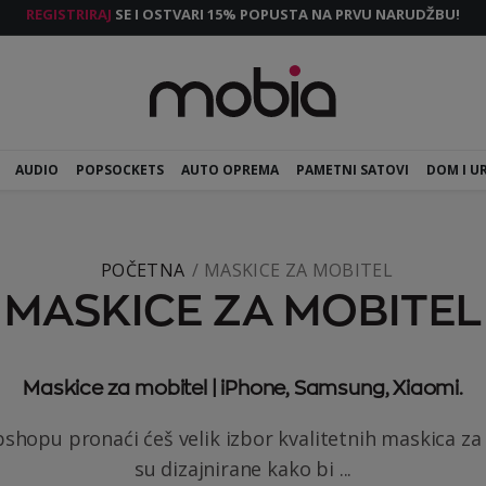
REGISTRIRAJ
SE I OSTVARI 15% POPUSTA NA PRVU NARUDŽBU!
AUDIO
POPSOCKETS
AUTO OPREMA
PAMETNI SATOVI
DOM I U
POČETNA
MASKICE ZA MOBITEL
MASKICE ZA MOBITEL
Maskice za mobitel | iPhone, Samsung, Xiaomi.
hopu pronaći ćeš velik izbor kvalitetnih maskica za
su dizajnirane kako bi ...