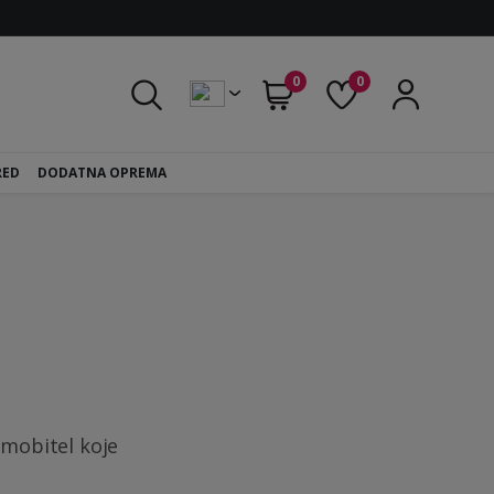
0
0
RED
DODATNA OPREMA
 mobitel koje