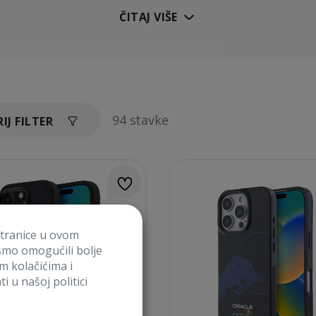
ČITAJ VIŠE
94 stavke
IJ FILTER
stranice u ovom
smo omogućili bolje
im kolačićima i
i u našoj politici