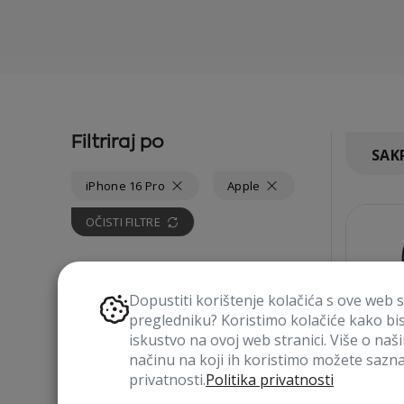
Filtriraj po
SAKR
iPhone 16 Pro
Apple
OČISTI FILTRE
ODABERI UREĐAJ
Dopustiti korištenje kolačića s ove web 
pregledniku? Koristimo kolačiće kako bi
iskustvo na ovoj web stranici. Više o naš
načinu na koji ih koristimo možete saznat
privatnosti.
Politika privatnosti
VRSTA PROIZVODA