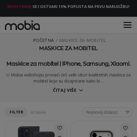
REGISTRIRAJ
SE I OSTVARI 15% POPUSTA NA PRVU NARUDŽBU!
POČETNA
MASKICE ZA MOBITEL
MASKICE ZA MOBITEL
Maskice za mobitel | iPhone, Samsung, Xiaomi.
U Mobia webshopu pronaći ćeš velik izbor kvalitetnih maskica za
mobitel koje su dizajnirane kako bi ...
ČITAJ VIŠE
Najnoviji dolasci
FILTER
60 stavke