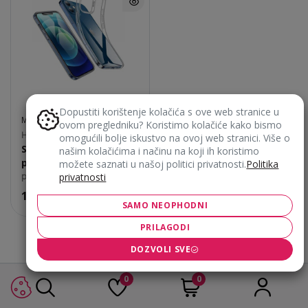
Dopustiti korištenje kolačića s ove web stranice u
MASKICE ZA MOBITEL
ovom pregledniku? Koristimo kolačiće kako bismo
Honor 200 Lite
omogućili bolje iskustvo na ovoj web stranici. Više o
Silikonska maska Ultra
našim kolačićima i načinu na koji ih koristimo
prozirna
možete saznati u našoj politici privatnosti.
Politika
privatnosti
prozirno
11,90
€
SAMO NEOPHODNI
PRILAGODI
DOZVOLI SVE
0
0
Ne znaš koji je proizvod pravi za