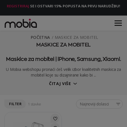
REGISTRIRAJ
SE I OSTVARI 15% POPUSTA NA PRVU NARUDŽBU!
POČETNA
MASKICE ZA MOBITEL
MASKICE ZA MOBITEL
Maskice za mobitel | iPhone, Samsung, Xiaomi.
U Mobia webshopu pronaći ćeš velik izbor kvalitetnih maskica za
mobitel koje su dizajnirane kako bi ...
ČITAJ VIŠE
Najnoviji dolasci
FILTER
1 stavke