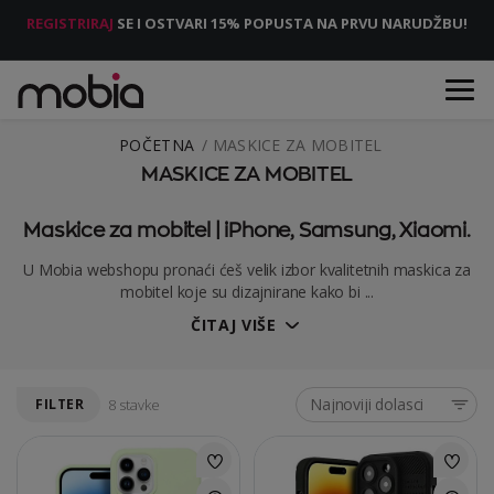
REGISTRIRAJ
SE I OSTVARI 15% POPUSTA NA PRVU NARUDŽBU!
POČETNA
MASKICE ZA MOBITEL
MASKICE ZA MOBITEL
Maskice za mobitel | iPhone, Samsung, Xiaomi.
U Mobia webshopu pronaći ćeš velik izbor kvalitetnih maskica za
mobitel koje su dizajnirane kako bi ...
ČITAJ VIŠE
Najnoviji dolasci
FILTER
8 stavke