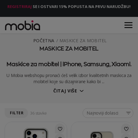
REGISTRIRAJ
SE I OSTVARI 15% POPUSTA NA PRVU NARUDŽBU!
POČETNA
MASKICE ZA MOBITEL
MASKICE ZA MOBITEL
Maskice za mobitel | iPhone, Samsung, Xiaomi.
U Mobia webshopu pronaći ćeš velik izbor kvalitetnih maskica za
mobitel koje su dizajnirane kako bi ...
ČITAJ VIŠE
Najnoviji dolasci
FILTER
36 stavke