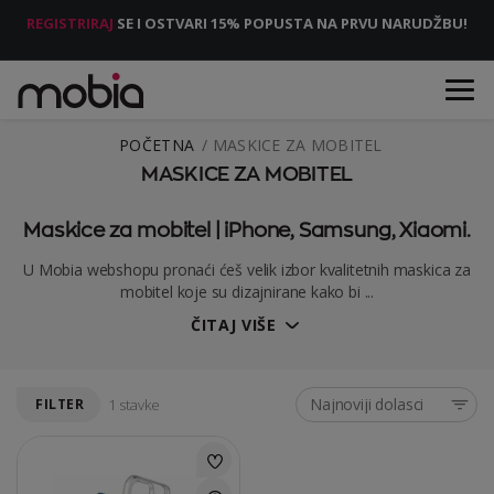
REGISTRIRAJ
SE I OSTVARI 15% POPUSTA NA PRVU NARUDŽBU!
POČETNA
MASKICE ZA MOBITEL
MASKICE ZA MOBITEL
Maskice za mobitel | iPhone, Samsung, Xiaomi.
U Mobia webshopu pronaći ćeš velik izbor kvalitetnih maskica za
mobitel koje su dizajnirane kako bi ...
ČITAJ VIŠE
Najnoviji dolasci
FILTER
1 stavke