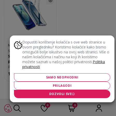
Dopustiti korištenje kolačića s ove web stranice u
MASKICE ZA MOBITEL
ovom pregledniku? Koristimo kolačiće kako bismo
Samsung S21
omogućili bolje iskustvo na ovoj web stranici. Više o
Silikonska maska Ultra
našim kolačićima i načinu na koji ih koristimo
prozirna
možete saznati u našoj politici privatnosti.
Politika
privatnosti
prozirno
11,90
€
SAMO NEOPHODNI
PRILAGODI
DOZVOLI SVE
0
0
Ne znaš koji je proizvod pravi za