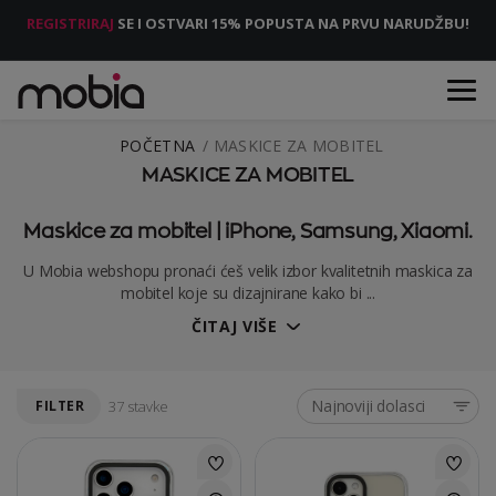
REGISTRIRAJ
SE I OSTVARI 15% POPUSTA NA PRVU NARUDŽBU!
POČETNA
MASKICE ZA MOBITEL
MASKICE ZA MOBITEL
Maskice za mobitel | iPhone, Samsung, Xiaomi.
U Mobia webshopu pronaći ćeš velik izbor kvalitetnih maskica za
mobitel koje su dizajnirane kako bi ...
ČITAJ VIŠE
Najnoviji dolasci
FILTER
37 stavke