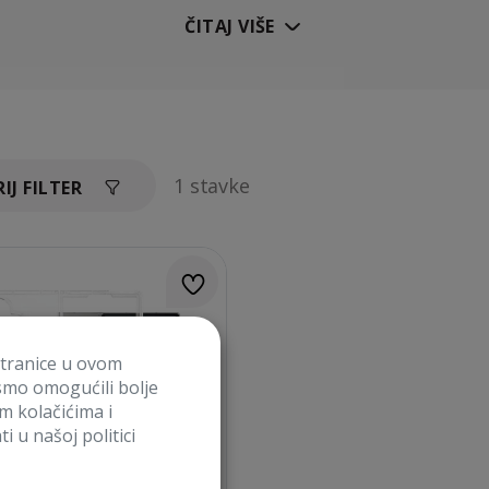
ČITAJ VIŠE
1 stavke
IJ FILTER
stranice u ovom
smo omogućili bolje
im kolačićima i
i u našoj politici