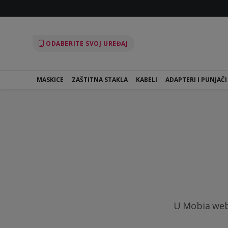
ODABERITE SVOJ UREĐAJ
MASKICE
ZAŠTITNA STAKLA
KABELI
ADAPTERI I PUNJAČI
U Mobia webs