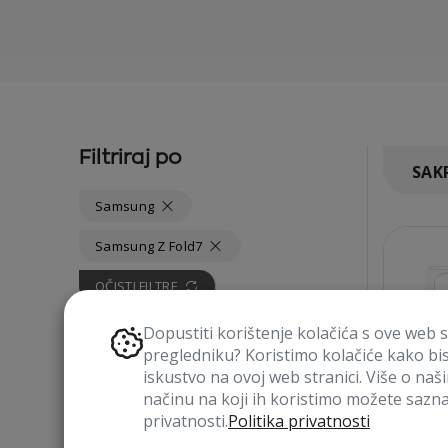
Filtriraj po
SAKR
Samsung
Samsung Z Fold7
OČISTI FILTRE
Dopustiti korištenje kolačića s ove web 
ODABERI UREĐAJ
pregledniku? Koristimo kolačiće kako bi
iskustvo na ovoj web stranici. Više o naš
načinu na koji ih koristimo možete saznat
privatnosti.
Politika privatnosti