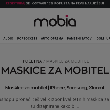
REGISTRIRAJ
SE I OSTVARI 15% POPUSTA NA PRVU NARUDŽBU!
AUDIO
POPSOCKETS
AUTO OPREMA
PAMETNI SATOVI
DOM I U
POČETNA
MASKICE ZA MOBITEL
MASKICE ZA MOBITEL
Maskice za mobitel | iPhone, Samsung, Xiaomi.
hopu pronaći ćeš velik izbor kvalitetnih maskica za
su dizajnirane kako bi ...