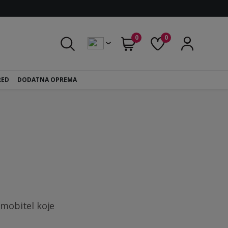
0
0
RED
DODATNA OPREMA
 mobitel koje