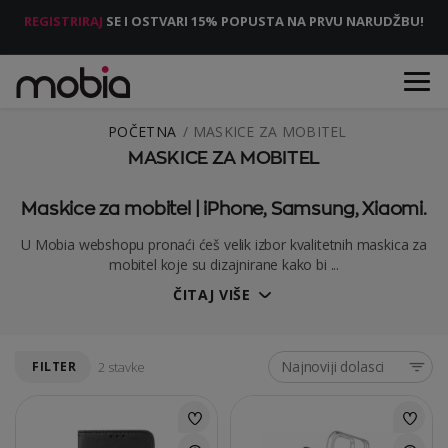
REGISTRIRAJ
SE I OSTVARI 15% POPUSTA NA PRVU NARUDŽBU!
POČETNA
MASKICE ZA MOBITEL
MASKICE ZA MOBITEL
Maskice za mobitel | iPhone, Samsung, Xiaomi.
U Mobia webshopu pronaći ćeš velik izbor kvalitetnih maskica za
mobitel koje su dizajnirane kako bi ...
ČITAJ VIŠE
Najnoviji dolasci
FILTER
2 stavke