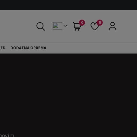
0
0
RED
DODATNA OPREMA
ihovim