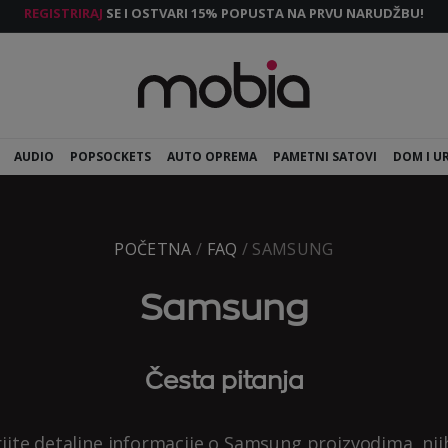
REGISTRIRAJ
SE I OSTVARI 15% POPUSTA NA PRVU NARUDŽBU!
AUDIO
POPSOCKETS
AUTO OPREMA
PAMETNI SATOVI
DOM I U
POČETNA
/
FAQ
/ SAMSUNG
Samsung
Česta pitanja
ijte detaljne informacije o Samsung proizvodima, nj