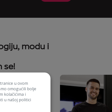
ogiju, modu i
 se!
 novih poslovnica i
stranice u ovom
to tražimo nove kolege.
smo omogućili bolje
im kolačićima i
rtke gradimo suradnjom,
i u našoj politici
zmom naših timova.