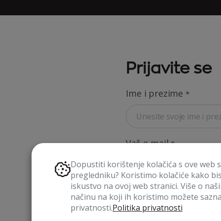
Prijavite se
Ime i prezime
*
Vaš e-mail
*
Dopustiti korištenje kolačića s ove web 
pregledniku? Koristimo kolačiće kako bi
iskustvo na ovoj web stranici. Više o naš
U kojem gradu želiš rad
načinu na koji ih koristimo možete saznat
privatnosti.
Politika privatnosti