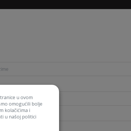
stranice u ovom
smo omogućili bolje
im kolačićima i
iti?
i u našoj politici