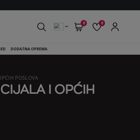
0
0
RED
DODATNA OPREMA
 OPĆIH POSLOVA
IJALA I OPĆIH