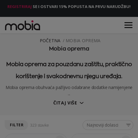
REGISTRIRAJ
SE I OSTVARI 15% POPUSTA NA PRVU NARUDŽBU!
POČETNA
MOBIA OPREMA
Mobia oprema
Mobia oprema za pouzdanu zaštitu, praktično
korištenje i svakodnevnu njegu uređaja.
Mobia oprema obuhvaća pažljivo odabrane dodatke namijenjene
...
ČITAJ VIŠE
Najnoviji dolasci
FILTER
323 stavke