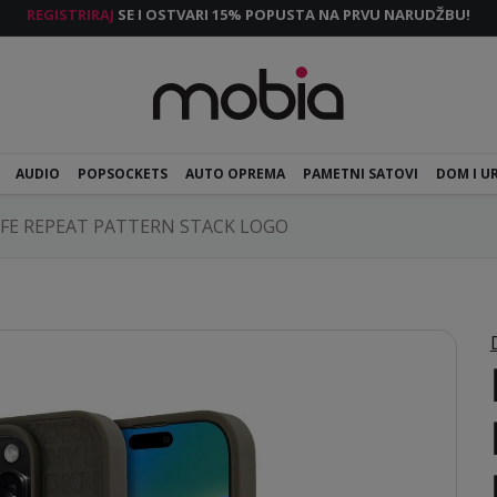
REGISTRIRAJ
SE I OSTVARI 15% POPUSTA NA PRVU NARUDŽBU!
AUDIO
POPSOCKETS
AUTO OPREMA
PAMETNI SATOVI
DOM I U
FE REPEAT PATTERN STACK LOGO