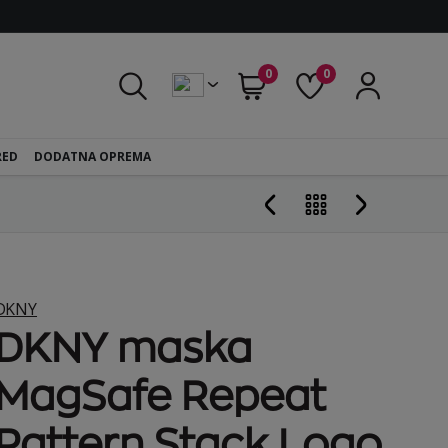
0
0
RED
DODATNA OPREMA
DKNY
DKNY maska
MagSafe Repeat
Pattern Stack Logo