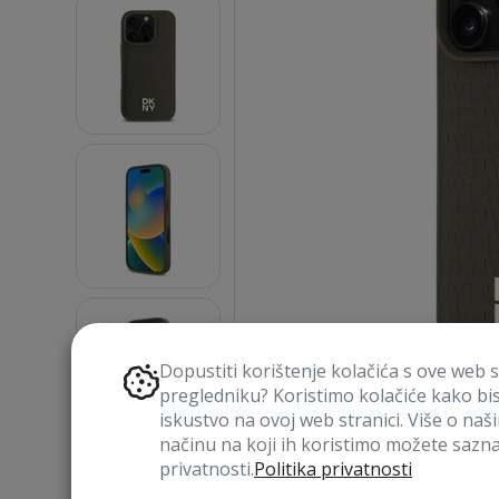
Dopustiti korištenje kolačića s ove web 
pregledniku? Koristimo kolačiće kako bi
iskustvo na ovoj web stranici. Više o naš
načinu na koji ih koristimo možete saznat
privatnosti.
Politika privatnosti