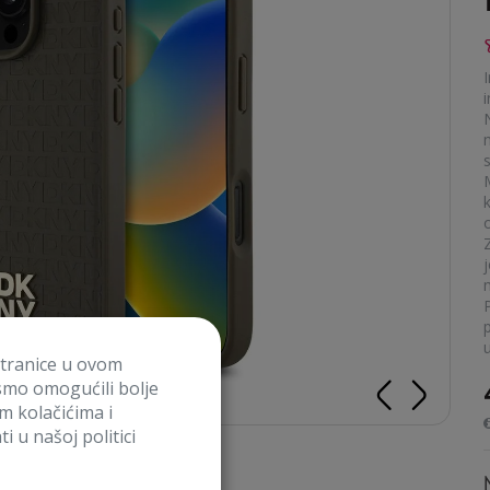
i
p
stranice u ovom
smo omogućili bolje
im kolačićima i
i u našoj politici