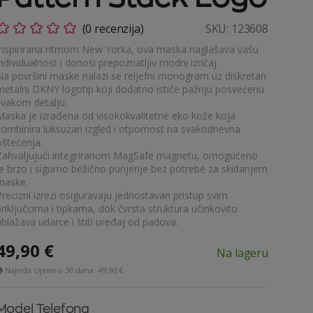
(0 recenzija)
SKU:
123608
Inspirirana ritmom New Yorka, ova maska naglašava vašu
ndividualnost i donosi prepoznatljiv modni izričaj.
Na površini maske nalazi se reljefni monogram uz diskretan
metalni DKNY logotip koji dodatno ističe pažnju posvećenu
svakom detalju.
Maska je izrađena od visokokvalitetne eko kože koja
kombinira luksuzan izgled i otpornost na svakodnevna
oštećenja.
Zahvaljujući integriranom MagSafe magnetu, omogućeno
je brzo i sigurno bežično punjenje bez potrebe za skidanjem
maske.
Precizni izrezi osiguravaju jednostavan pristup svim
riključcima i tipkama, dok čvrsta struktura učinkovito
ublažava udarce i štiti uređaj od padova.
49,90
€
Na lageru
Najniža cijena u 30 dana:
49,90 €
Model Telefona