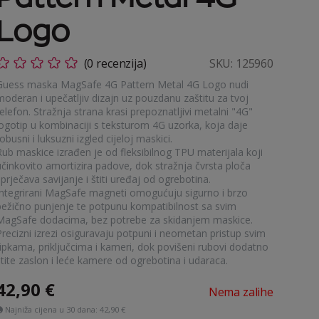
Logo
(0 recenzija)
SKU:
125960
Guess maska MagSafe 4G Pattern Metal 4G Logo nudi
moderan i upečatljiv dizajn uz pouzdanu zaštitu za tvoj
elefon. Stražnja strana krasi prepoznatljivi metalni "4G"
logotip u kombinaciji s teksturom 4G uzorka, koja daje
obusni i luksuzni izgled cijeloj maskici.
Rub maskice izrađen je od fleksibilnog TPU materijala koji
učinkovito amortizira padove, dok stražnja čvrsta ploča
prječava savijanje i štiti uređaj od ogrebotina.
Integrirani MagSafe magneti omogućuju sigurno i brzo
bežično punjenje te potpunu kompatibilnost sa svim
MagSafe dodacima, bez potrebe za skidanjem maskice.
Precizni izrezi osiguravaju potpuni i neometan pristup svim
tipkama, priključcima i kameri, dok povišeni rubovi dodatno
štite zaslon i leće kamere od ogrebotina i udaraca.
42,90
€
Nema zalihe
Najniža cijena u 30 dana:
42,90 €