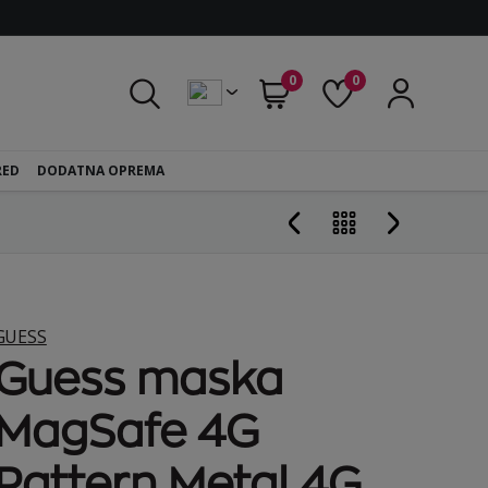
0
0
RED
DODATNA OPREMA
GUESS
Guess maska
MagSafe 4G
Pattern Metal 4G