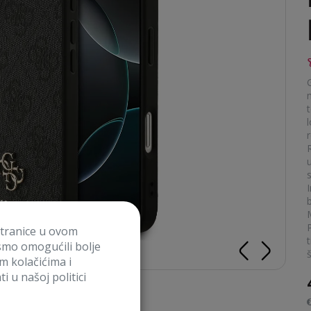
t
r
s
stranice u ovom
smo omogućili bolje
im kolačićima i
i u našoj politici