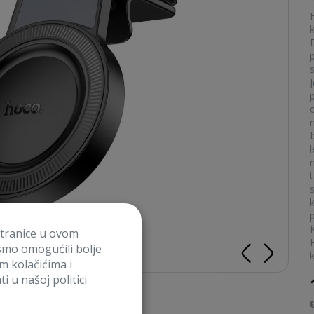
stranice u ovom
smo omogućili bolje
im kolačićima i
i u našoj politici