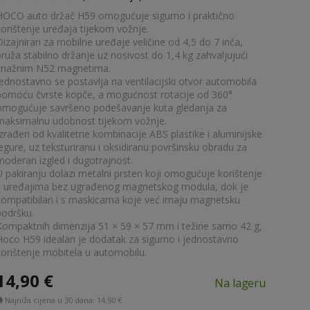
HOCO auto držač H59 omogućuje sigurno i praktično
korištenje uređaja tijekom vožnje.
Dizajniran za mobilne uređaje veličine od 4,5 do 7 inča,
pruža stabilno držanje uz nosivost do 1,4 kg zahvaljujući
snažnim N52 magnetima.
Jednostavno se postavlja na ventilacijski otvor automobila
pomoću čvrste kopče, a mogućnost rotacije od 360°
omogućuje savršeno podešavanje kuta gledanja za
maksimalnu udobnost tijekom vožnje.
Izrađen od kvalitetne kombinacije ABS plastike i aluminijske
legure, uz teksturiranu i oksidiranu površinsku obradu za
moderan izgled i dugotrajnost.
U pakiranju dolazi metalni prsten koji omogućuje korištenje
s uređajima bez ugrađenog magnetskog modula, dok je
kompatibilan i s maskicama koje već imaju magnetsku
podršku.
Kompaktnih dimenzija 51 × 59 × 57 mm i težine samo 42 g,
Hoco H59 idealan je dodatak za sigurno i jednostavno
korištenje mobitela u automobilu.
14,90
€
Na lageru
Najniža cijena u 30 dana:
14,90 €