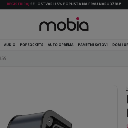
REGISTRIRAJ
SE I OSTVARI 15% POPUSTA NA PRVU NARUDŽBU!
AUDIO
POPSOCKETS
AUTO OPREMA
PAMETNI SATOVI
DOM I U
H59