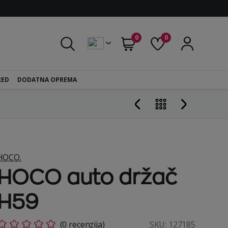
0
0
RED
DODATNA OPREMA
HOCO.
HOCO auto držač
H59
(0 recenzija)
SKU:
127185