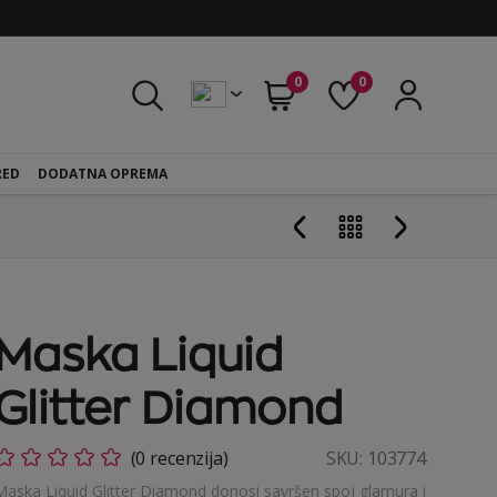
0
0
RED
DODATNA OPREMA
Maska Liquid
Glitter Diamond
(0 recenzija)
SKU:
103774
Maska Liquid Glitter Diamond donosi savršen spoj glamura i