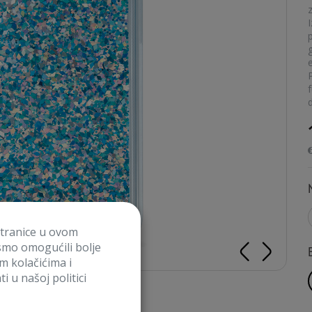
z
e
stranice u ovom
smo omogućili bolje
im kolačićima i
i u našoj politici