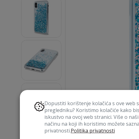
Dopustiti korištenje kolačića s ove web 
pregledniku? Koristimo kolačiće kako bi
iskustvo na ovoj web stranici. Više o naš
načinu na koji ih koristimo možete saznat
privatnosti.
Politika privatnosti