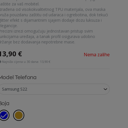
aštite za vaš mobitel.
Izrađena od visokokvalitetnog TPU materijala, ova maska
pruža pouzdanu zaštitu od udaraca i ogrebotina, dok tekući
glitter efekt s dijamantnim sjajem dodaje dozu luksuza i
legancije.
Precizni izrezi omogućuju jednostavan pristup svim
funkcijama uređaja, a tanak profil osigurava udobno
držanje bez dodavanja nepotrebne mase.
13,90
€
Nema zalihe
Najniža cijena u 30 dana:
13,90 €
Model Telefona
Boja