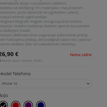
minimalistički dizajn s pouzdanom zaštitom.
Izrađena od izdržljivog TPU materijala s mat prozirnim
premazom, pruža otpornost na ogrebotine i udarce,
uvajući estetski izgled uređaja.
Integrirani MagSafe magneti omogućuju brzo bežično
punjenje i stabilno korištenje dodatne opreme bez potrebe
za skidanjem maske.
Precizno oblikovani izrezi osiguravaju jednostavan pristup
svim funkcijama uređaja, dok podignuti rubovi oko zaslona i
kamere dodatno štite od svakodnevnih oštećenja.
26,90
€
Nema zalihe
Najniža cijena u 30 dana:
26,90 €
Model Telefona
Boja