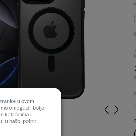
č
stranice u ovom
smo omogućili bolje
im kolačićima i
i u našoj politici