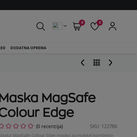
0
0
RED
DODATNA OPREMA
Maska MagSafe
Colour Edge
(0 recenzija)
SKU:
122786
Maska MagSafe Colour Edge maska za mobitel kombinira