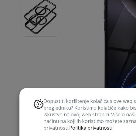
Dopustiti korištenje kolačića s ove web 
pregledniku? Koristimo kolačiće kako bi
iskustvo na ovoj web stranici. Više o naš
načinu na koji ih koristimo možete saznat
privatnosti.
Politika privatnosti