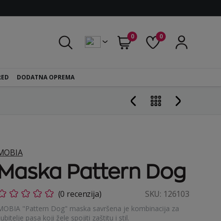
0
0
RED
DODATNA OPREMA
MOBIA
Maska Pattern Dog
(0 recenzija)
SKU:
126103
MOBIA "Pattern Dog" maska savršena je kombinacija za
jubitelje pasa koji žele spojiti zaštitu i stil.