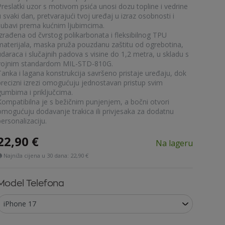
Preslatki uzor s motivom psića unosi dozu topline i vedrine
 svaki dan, pretvarajući tvoj uređaj u izraz osobnosti i
ljubavi prema kućnim ljubimcima.
Izrađena od čvrstog polikarbonata i fleksibilnog TPU
materijala, maska pruža pouzdanu zaštitu od ogrebotina,
udaraca i slučajnih padova s visine do 1,2 metra, u skladu s
vojnim standardom MIL-STD-810G.
Tanka i lagana konstrukcija savršeno pristaje uređaju, dok
precizni izrezi omogućuju jednostavan pristup svim
gumbima i priključcima.
Kompatibilna je s bežičnim punjenjem, a bočni otvori
omogućuju dodavanje trakica ili privjesaka za dodatnu
ersonalizaciju.
22,90
€
Na lageru
Najniža cijena u 30 dana:
22,90 €
Model Telefona