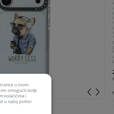
u
p
stranice u ovom
smo omogućili bolje
im kolačićima i
i u našoj politici