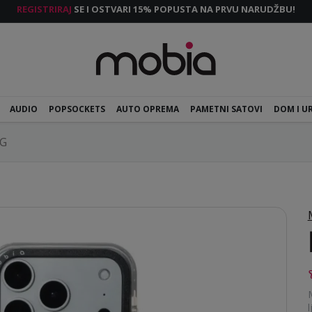
REGISTRIRAJ
SE I OSTVARI 15% POPUSTA NA PRVU NARUDŽBU!
AUDIO
POPSOCKETS
AUTO OPREMA
PAMETNI SATOVI
DOM I U
G
l