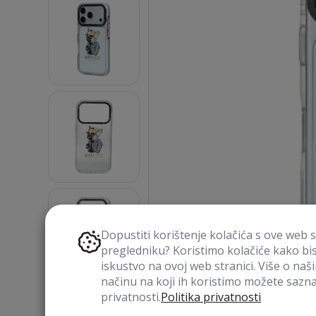
Dopustiti korištenje kolačića s ove web 
pregledniku? Koristimo kolačiće kako bi
iskustvo na ovoj web stranici. Više o naš
načinu na koji ih koristimo možete saznat
privatnosti.
Politika privatnosti