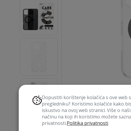
Dopustiti korištenje kolačića s ove web 
pregledniku? Koristimo kolačiće kako bi
iskustvo na ovoj web stranici. Više o naš
načinu na koji ih koristimo možete saznat
privatnosti.
Politika privatnosti