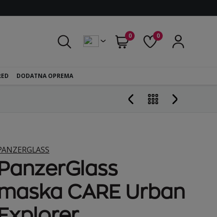
0
0
RED
DODATNA OPREMA
PANZERGLASS
PanzerGlass
maska CARE Urban
Explorer