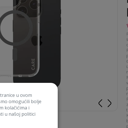
s
o
p
n
stranice u ovom
smo omogućili bolje
im kolačićima i
t
i u našoj politici