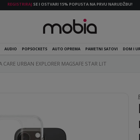
REGISTRIRAJ
SE I OSTVARI 15% POPUSTA NA PRVU NARUDŽBU!
AUDIO
POPSOCKETS
AUTO OPREMA
PAMETNI SATOVI
DOM I U
 CARE URBAN EXPLORER MAGSAFE STAR LIT