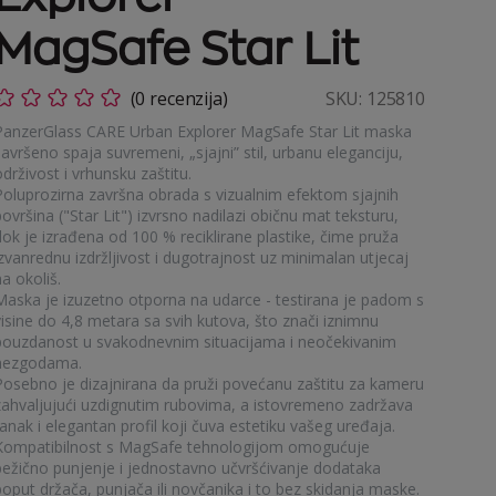
MagSafe Star Lit
(0 recenzija)
SKU:
125810
PanzerGlass CARE Urban Explorer MagSafe Star Lit maska
avršeno spaja suvremeni, „sjajni” stil, urbanu eleganciju,
drživost i vrhunsku zaštitu.
Poluprozirna završna obrada s vizualnim efektom sjajnih
ovršina ("Star Lit") izvrsno nadilazi običnu mat teksturu,
dok je izrađena od 100 % reciklirane plastike, čime pruža
izvanrednu izdržljivost i dugotrajnost uz minimalan utjecaj
a okoliš.
Maska je izuzetno otporna na udarce - testirana je padom s
visine do 4,8 metara sa svih kutova, što znači iznimnu
pouzdanost u svakodnevnim situacijama i neočekivanim
nezgodama.
Posebno je dizajnirana da pruži povećanu zaštitu za kameru
zahvaljujući uzdignutim rubovima, a istovremeno zadržava
anak i elegantan profil koji čuva estetiku vašeg uređaja.
Kompatibilnost s MagSafe tehnologijom omogućuje
bežično punjenje i jednostavno učvršćivanje dodataka
poput držača, punjača ili novčanika i to bez skidanja maske.