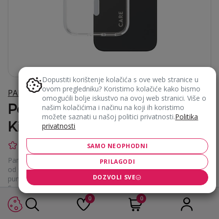
Dopustiti korištenje kolačića s ove web stranice u
ovom pregledniku? Koristimo kolačiće kako bismo
PANZERGLASS
omogućili bolje iskustvo na ovoj web stranici. Više o
PanzerGlass maska MagSafe
našim kolačićima i načinu na koji ih koristimo
možete saznati u našoj politici privatnosti.
Politika
Kickstand Care
privatnosti
(0 recenzija)
SKU:
124093
SAMO NEOPHODNI
PanzerGlass® MagSafe Kickstand - maska za mobitel izrađena
PRILAGODI
od reciklirane plastike, kompatibilna s MagSafeom i bežičnim
DOZVOLI SVE
punjenjem.
Svaki kut i rub testiran je na padove s 4,8 metara, pružajući
vrhunsku zaštitu, dok kickstand funkcija omogućuje uživanje u
0
0
hands-free iskustvu, vertikalno i horizontalno.
CARE je globalni brend inspiriran modom, umjetnošću i