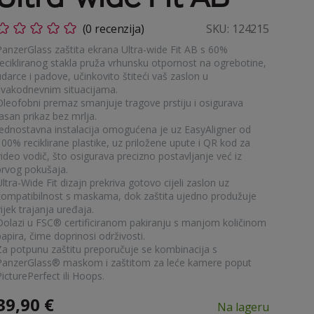
(0 recenzija)
SKU:
124215
PanzerGlass zaštita ekrana Ultra-wide Fit AB s 60%
recikliranog stakla pruža vrhunsku otpornost na ogrebotine,
darce i padove, učinkovito štiteći vaš zaslon u
svakodnevnim situacijama.
Oleofobni premaz smanjuje tragove prstiju i osigurava
asan prikaz bez mrlja.
Jednostavna instalacija omogućena je uz EasyAligner od
100% reciklirane plastike, uz priložene upute i QR kod za
video vodič, što osigurava precizno postavljanje već iz
prvog pokušaja.
ltra-Wide Fit dizajn prekriva gotovo cijeli zaslon uz
kompatibilnost s maskama, dok zaštita ujedno produžuje
ijek trajanja uređaja.
Dolazi u FSC® certificiranom pakiranju s manjom količinom
apira, čime doprinosi održivosti.
Za potpunu zaštitu preporučuje se kombinacija s
PanzerGlass® maskom i zaštitom za leće kamere poput
icturePerfect ili Hoops.
39,90
€
Na lageru