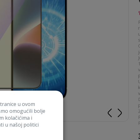
u
j
U
v
stranice u ovom
p
smo omogućili bolje
im kolačićima i
P
i u našoj politici