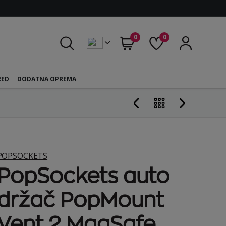
0
0
RED
DODATNA OPREMA
POPSOCKETS
PopSockets auto
držač PopMount
Vent 2 MagSafe