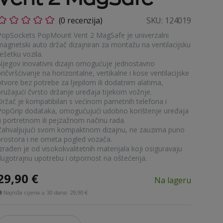
(0 recenzija)
SKU:
124019
PopSockets PopMount Vent 2 MagSafe je univerzalni
magnetski auto držač dizajniran za montažu na ventilacijsku
ešetku vozila.
Njegov inovativni dizajn omogućuje jednostavno
ričvršćivanje na horizontalne, vertikalne i kose ventilacijske
otvore bez potrebe za ljepilom ili dodatnim alatima,
pružajući čvrsto držanje uređaja tijekom vožnje.
Držač je kompatibilan s većinom pametnih telefona i
PopGrip dodataka, omogućujući udobno korištenje uređaja
u portretnom ili pejzažnom načinu rada.
Zahvaljujući svom kompaktnom dizajnu, ne zauzima puno
prostora i ne ometa pogled vozača.
zrađen je od visokokvalitetnih materijala koji osiguravaju
dugotrajnu upotrebu i otpornost na oštećenja.
29,90
€
Na lageru
Najniža cijena u 30 dana:
29,90 €