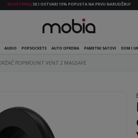
REGISTRIRAJ
SE I OSTVARI 15% POPUSTA NA PRVU NARUDŽBU!
AUDIO
POPSOCKETS
AUTO OPREMA
PAMETNI SATOVI
DOM I U
DRŽAČ POPMOUNT VENT 2 MAGSAFE