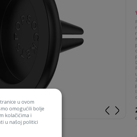
r
p
I
stranice u ovom
smo omogućili bolje
im kolačićima i
i u našoj politici