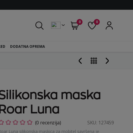
0
0
RED
DODATNA OPREMA
Silikonska maska
Roar Luna
(0 recenzija)
SKU:
127459
Roar Luna silikonska maskica za mobitel savršena je