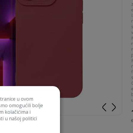
I
n
f
e
stranice u ovom
smo omogućili bolje
im kolačićima i
i u našoj politici