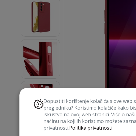
Dopustiti korištenje kolačića s ove web 
pregledniku? Koristimo kolačiće kako bi
iskustvo na ovoj web stranici. Više o naš
načinu na koji ih koristimo možete saznat
privatnosti.
Politika privatnosti