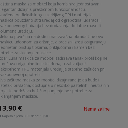
zaštitna maska za mobitel koja kombinira jednostavan i
elegantan dizajn s praktičnom funkcionalnošću.
zrađena od fleksibilnog i izdržljivog TPU materijala,
maskica pouzdano štiti uređaj od ogrebotina, udaraca i
svakodnevnog habanja bez dodavanja dodatne mase ili
volumena uređaju.
Mekana površina na dodir i mat završna obrada čine ovu
maskicu udobnom za držanje, a precizni izrezi osiguravaju
neometan pristup tipkama, priključcima i kameri bez
potrebe za skidanje maskice.
Roar Luna maskica za mobitel zadržava tanak profil koji ne
arušava originalne linije telefona, a zahvaljujući
leksibilnom TPU materijalu uređaj je stabilno zaštićen pri
svakodnevnoj upotrebi.
Ova zaštitna maska za mobitel dizajnirana je da bude i
stetski privlačna, dostupna u nekoliko pastelnih i neutralnih
boja, te podržava bežično punjenje bez potrebe za
uklanjanjem maskice.
13,90
€
Nema zalihe
Najniža cijena u 30 dana:
13,90 €